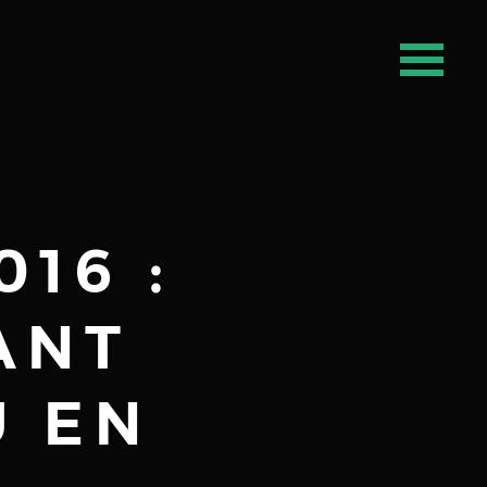
16 :
ANT
U EN