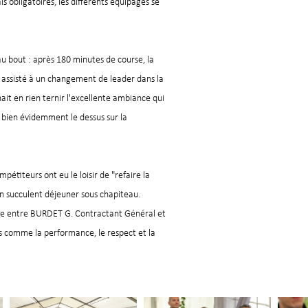
 obligatoires, les différents équipages se
'au bout : après 180 minutes de course, la
t assisté à un changement de leader dans la
it en rien ternir l'excellente ambiance qui
nt bien évidemment le dessus sur la
étiteurs ont eu le loisir de "refaire la
un succulent déjeuner sous chapiteau.
mose entre BURDET G. Contractant Général et
s comme la performance, le respect et la