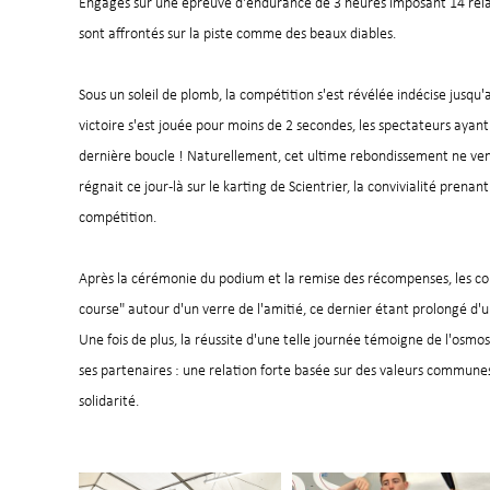
Engagés sur une épreuve d'endurance de 3 heures imposant 14 relais
sont affrontés sur la piste comme des beaux diables.
Sous un soleil de plomb, la compétition s'est révélée indécise jusqu
victoire s'est jouée pour moins de 2 secondes, les spectateurs ayan
dernière boucle ! Naturellement, cet ultime rebondissement ne vena
régnait ce jour-là sur le karting de Scientrier, la convivialité prena
compétition.
Après la cérémonie du podium et la remise des récompenses, les comp
course" autour d'un verre de l'amitié, ce dernier étant prolongé d'
Une fois de plus, la réussite d'une telle journée témoigne de l'os
ses partenaires : une relation forte basée sur des valeurs commune
solidarité.