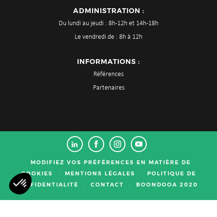
ADMINISTRATION :
Du lundi au jeudi : 8h-12h et 14h-18h
Le vendredi de : 8h à 12h
INFORMATIONS :
Références
Partenaires
MODIFIEZ VOS PRÉFÉRENCES EN MATIÈRE DE
COOKIES
.
MENTIONS LÉGALES
.
POLITIQUE DE
CONFIDENTIALITÉ
.
CONTACT
.
BOONDOOA 2020
Axeptio consent
Plateforme de Gestion du Consentement : Personnalisez vos Options
Notre plateforme vous permet d'adapter et de gérer vos paramètres de confident