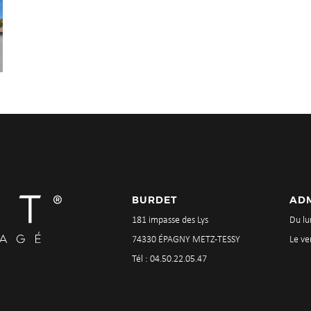
BURDET
ADM
181 impasse des Lys
Du lu
74330 ÉPAGNY METZ-TESSY
Le ve
Tél : 04.50.22.05.47